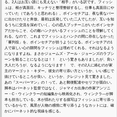
る。2人はお互い誰にも見えない「相手」がいる訳です。フィッシ
ュは、根が真面目。キッチリと整理整頓するし、仕事も真面目にや
っていた（であろうと思われる）。ポインセチアは、夜な夜なバー
に出かけたりと奔放。最初は反発していた二人でしたが、互いを知
るうちに交流を深めていく。心の恋人プッチーニがいたポインセチ
アだからこそ、心の敵ハンクがいるフィッシュのことを理解してく
れる。なので、これまでフィッシュとハンクの間に存在しなかった
「審判役」を、ポインセチアが担うようになる。ポインセチアの1
人で寂しい心の隙間をフィッシュは埋めてくれる。それはなるよう
になりますよね。まさかジェームズ・アール・ジョーンズのラブシ
ーンを観ることになるとは！！ という驚きもありましたが、良い
大人だろうが、なるようになります！ で、その2人に絡むのが家
主のマーゴット・キダー。彼女の寄り添い方というか、いい感じで
抜けているところが良い。というか、クレジット見て驚きました。
あの『スーパーマン』の！って。あと郵便配達やセリフが面白い。
脚本はバーネット監督ではなく、ジャマイカ出身の作家アンソニ
ー・C・ウィンクラーの短編集から映画化され、ウィンクラ―が脚
本も担当している。木が揺れたりする描写はフィッシュに寄り添っ
ているからで、風景が人物の感情に寄り添うようなカットには、確
かにバーネット的な視線を感じる。