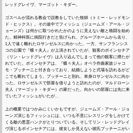
レッドグレイヴ、マーゴット・キダー。
ゴスペルが流れる教会で説教をしていた牧師（トミー・レッドモン
ド・ヒックス）。その途中でフィッシュ（ジェームズ・アール・ジ
ョーンズ）は何かに取つかれたかのように見えない敵と格闘を始め
た。精神科医に病院行きだと告げられ、グループホームから去り、
1人で遠く離れたロサンゼルスに向かった。一方、サンフランシス
コの公園で『蝶々夫人』が上演されていたが、観客のポインセチア
（リン・レッドグレイヴ）は入り込んでしまって他の観客に煙たが
れていた。ポインセチアは、『蝶々夫人』オペラ作曲家故ジャコ
モ・プッチーニと付き合っており、結婚しようと式場を訪れるがど
こでも断れてしまう。プッチーニと別れ、単身ロサンゼルスに向か
った。ロサンゼルスで部屋を借りようと訪れたのが、マルドローン
夫人（マーゴット・キダー）の家だった。向かいの部屋には先に来
ていたフィッシュがいたが...
上の概要ではつかみにくいかもですが、ジェームズ・アール・ジョ
ーンズ演じるフィッシュには、いつも不意にレスリングをしかけて
くる敵の悪霊ハンクがとりついている。そしてリン・レッドグレイ
ヴ演じるポインセチアには、彼女しか見えない彼氏プッチーニがい