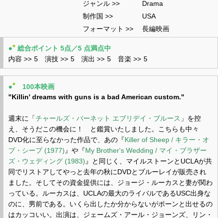
ジャンル >>
Drama
制作国 >>
USA
フォーマット >>
長編映画
●
●
総合ポイント 5点／5 点満点中
内容 >>
5
演技 >>
5
演出 >>
5
音楽 >>
5
●
●
100本映画
"Killin' dreams with guns is a bad American custom."
週末に「
チャールズ・バーネット エブリデイ・ブルース
」を控
え、そうだこの機会に！ と鑑賞いたしました。こちらも中々
DVD化に至らなかった作品で、あの『
Killer of Sheep / キラー・オ
ブ・シープ (1977)
』や『
My Brother's Wedding / マイ・ブラザー
ズ・ウェディング (1983)
』と同じく、マイルストーンとUCLAが共
同でリストアしてやっと去年の秋にDVDとブルーレイが販売され
ました。そしてその資金提供には、ジョージ・ルーカスと妻が関わ
っている。ルーカスは、UCLAの最大のライバルであるUSC出身な
のに、男前である。いくら出したか分からないがポーンと出せるの
はカッコいい。出演は、ジェームズ・アール・ジョーンズ、リン・