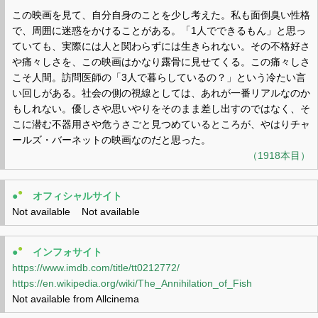
この映画を見て、自分自身のことを少し考えた。私も面倒臭い性格
で、周囲に迷惑をかけることがある。「1人でできるもん」と思っ
ていても、実際には人と関わらずには生きられない。その不格好さ
や痛々しさを、この映画はかなり露骨に見せてくる。この痛々しさ
こそ人間。訪問医師の「3人で暮らしているの？」という冷たい言
い回しがある。社会の側の視線としては、あれが一番リアルなのか
もしれない。優しさや思いやりをそのまま差し出すのではなく、そ
こに潜む不器用さや危うさごと見つめているところが、やはりチャ
ールズ・バーネットの映画なのだと思った。
（1918本目）
●
●
オフィシャルサイト
Not available Not available
●
●
インフォサイト
https://www.imdb.com/title/tt0212772/
https://en.wikipedia.org/wiki/The_Annihilation_of_Fish
Not available from Allcinema