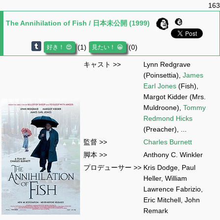
163
The Annihilation of Fish / 日本未公開 (1999)
(1)
(0)
キャスト >>
Lynn Redgrave
(Poinsettia),
James
Earl Jones
(Fish),
Margot Kidder (Mrs.
Muldroone),
Tommy
Redmond Hicks
(Preacher), ...
監督 >>
Charles Burnett
脚本 >>
Anthony C. Winkler
プロデューサー >>
Kris Dodge, Paul
Heller, William
Lawrence Fabrizio,
Eric Mitchell, John
Remark