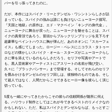
パーを引っ張ってきたのに。
だが、本作にはスパイク・リーとデンゼル・ワシントンらしさが詰
まっている。スパイクの強みは誰にも負けないニューヨーク描写。
『天国と地獄』の原作は、エド・マクベイン「キングの身代金」。
ニューヨークに舞台が戻った。ニューヨークを魅せることは、スパ
イクの真骨頂であろう。冒頭からブルックリンブリッジを見下ろす
超豪華なペイントハウスに胸が弾んだ。あのネオンに『スカーフェ
イス』も感じてしまった。ロージー・ペレスにニコラス・タトゥー
ロなどの懐かしいスパイク・オール・スターズがニューヨークらし
さに華を添えているのもらしさだろう。セリフや写真やアートで
も、黒人芸術家やアーティストにアスリートの名前が飛び交い、
久々に『ブラックパンサー』まで登場する。そしてそれらのセリフ
を畳みかけるデンゼルのセリフ回しは、彼独特のものである。そし
て超人ではなく、人間だからこそできるヒーロー像を彼らしく演じ
切っている。
5度も一緒にやってきたからこその彼らの信頼関係が随所に伺え
る。ハリウッド制作としてはこれが今できるベストのリメイクなの
かもしれない。ただ、私はスパイクとデンゼルならば、もっとすご