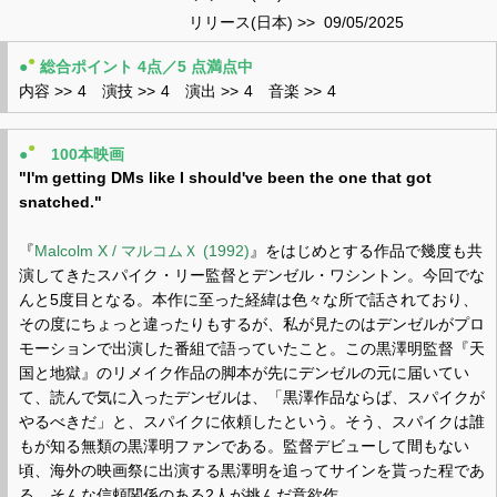
リリース(日本) >>
09/05/2025
●
●
総合ポイント 4点／5 点満点中
内容 >>
4
演技 >>
4
演出 >>
4
音楽 >>
4
●
●
100本映画
"I'm getting DMs like I should've been the one that got
snatched."
『
Malcolm X / マルコムＸ (1992)
』をはじめとする作品で幾度も共
演してきたスパイク・リー監督とデンゼル・ワシントン。今回でな
んと5度目となる。本作に至った経緯は色々な所で話されており、
その度にちょっと違ったりもするが、私が見たのはデンゼルがプロ
モーションで出演した番組で語っていたこと。この黒澤明監督『天
国と地獄』のリメイク作品の脚本が先にデンゼルの元に届いてい
て、読んで気に入ったデンゼルは、「黒澤作品ならば、スパイクが
やるべきだ」と、スパイクに依頼したという。そう、スパイクは誰
もが知る無類の黒澤明ファンである。監督デビューして間もない
頃、海外の映画祭に出演する黒澤明を追ってサインを貰った程であ
る。そんな信頼関係のある2人が挑んだ意欲作。