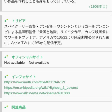
い作品を作れることも身をもって知っている。
（1908本目）
●
●
トリビア
スパイク・リー監督ｘデンゼル・ワシントンというゴールデンコン
ビによる黒澤明監督『天国と地獄』リメイク作品。カンヌ映画祭に
てワールドプレミア。アメリカでは8/22より限定劇場公開された後
に、Apple TV+にて9/5から配信予定。
●
●
オフィシャルサイト
Not available Not available
●
●
インフォサイト
https://www.imdb.com/title/tt31194612/
https://en.wikipedia.org/wiki/Highest_2_Lowest
https://www.allcinema.net/cinema/401888
●
●
関連商品