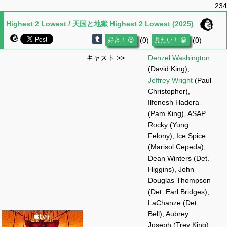
234
Highest 2 Lowest / 天国と地獄 Highest 2 Lowest (2025)
(0)
(0)
キャスト >>
Denzel Washington
(David King),
Jeffrey Wright
(Paul
Christopher),
Ilfenesh Hadera
(Pam King), ASAP
Rocky (Yung
Felony), Ice Spice
(Marisol Cepeda),
Dean Winters (Det.
Higgins), John
Douglas Thompson
(Det. Earl Bridges),
LaChanze (Det.
Bell), Aubrey
Joseph (Trey King),