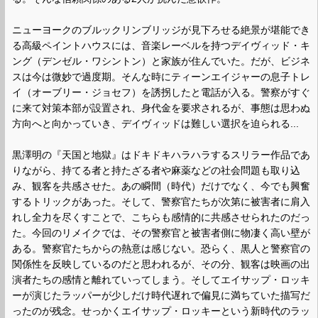
ニューヨークのブルックリンブリッジが見下ろせる絶景が堪能でき
る高級ペイントハウスには、音楽レーベルを持つデイヴィッド・キ
ング（デンゼル・ワシントン）と家族が住んでいた。だが、ビジネ
スは今は微妙で過度期。そんな時にティーンエイジャーの息子トレ
イ（オーブリー・ジョセフ）を誘拐したと電話が入る。警察がすぐ
に来て対策本部が設置され、身代金を要求されるが、事態は思わぬ
方向へと向かっていき、デイヴィッドは難しい選択を迫られる...
黒澤明の『天国と地獄』はドキドキハラハラするスリラー作品であ
りながら、持てる者と持たざる者や麻薬などの社会問題も取り込
み、観客を共感させた。あの瞬間（時代）だけでなく、今でも興奮
するトリックがあった。そして、警察官たちが次第に被害者に肩入
れし全力を尽くすことで、こちらも感情的に共感させられたのだっ
た。今回のリメイクでは、その警察官と被害者側に物凄く高い壁が
ある。警察官たちからの熱意は感じない。恐らく、黒人と警察官の
関係性を反映しているのだと思われるが、その分、観客は映画の出
演者たちの感情と離れていってしまう。そしてエイサップ・ロッキ
ーが演じたラッパーが少しだけ時代遅れで偏見に満ちていた描写だ
ったのが残念。せっかくエイサップ・ロッキーという新時代のラッ