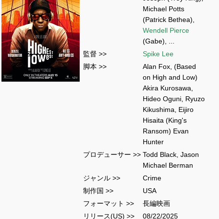
Michael Potts
(Patrick Bethea),
Wendell Pierce
(Gabe), ...
監督 >>
Spike Lee
脚本 >>
Alan Fox, (Based
on High and Low)
Akira Kurosawa,
Hideo Oguni, Ryuzo
Kikushima, Eijiro
Hisaita (King's
Ransom) Evan
Hunter
プロデューサー >>
Todd Black, Jason
Michael Berman
ジャンル >>
Crime
制作国 >>
USA
フォーマット >>
長編映画
リリース(US) >>
08/22/2025