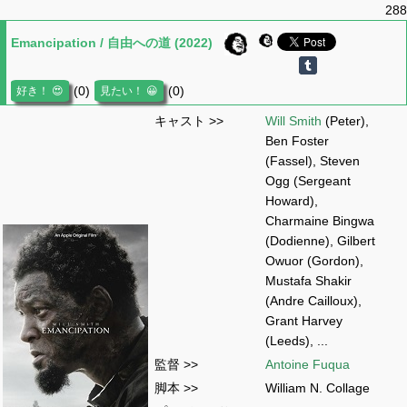
288
Emancipation / 自由への道 (2022)
(0)
(0)
キャスト >>
Will Smith
(Peter),
Ben Foster
(Fassel), Steven
Ogg (Sergeant
Howard),
Charmaine Bingwa
(Dodienne), Gilbert
Owuor (Gordon),
Mustafa Shakir
(Andre Cailloux),
Grant Harvey
(Leeds), ...
監督 >>
Antoine Fuqua
脚本 >>
William N. Collage