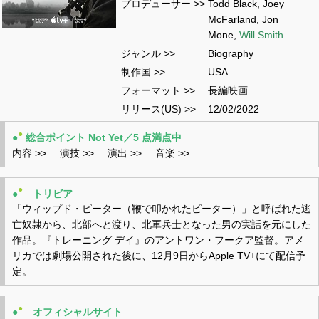
プロデューサー >>
Todd Black, Joey
McFarland, Jon
Mone,
Will Smith
ジャンル >>
Biography
制作国 >>
USA
フォーマット >>
長編映画
リリース(US) >>
12/02/2022
●
●
総合ポイント Not Yet／5 点満点中
内容 >>
演技 >>
演出 >>
音楽 >>
●
●
トリビア
「ウィップド・ピーター（鞭で叩かれたピーター）」と呼ばれた逃
亡奴隷から、北部へと渡り、北軍兵士となった男の実話を元にした
作品。『トレーニング デイ』のアントワン・フークア監督。アメ
リカでは劇場公開された後に、12月9日からApple TV+にて配信予
定。
●
●
オフィシャルサイト